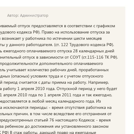
Автор: Администратор
ваемый отпуск предоставляется в соответствии с графиком
рудового кодекса РФ). Право на использование отпуска за
 возникает у работника по истечении шести месяцев
ы у данного работодателя. (ст. 122 Трудового кодекса РФ).
ь ежегодного оплачиваемого отпуска 28 календарных дней
лнительный отпуск в зависимости от СОУТ (ст.115-116 ТК РФ).
 продолжительности дополнительного оплачиваемого
ель учитывает количество рабочих дней, проработанных
дных (опасных) условиях труда и с учетом отпускного
й период считается с даты приема на работу. Например,
а работу 1 апреля 2010 года. Отпускной период у него будет
1 апреля 2010 года по 1 апреля 2011 года и так ежегодно,
редоставляется в любой месяц календарного года. Из
а исключаются периоды: - время отсутствия работника на
ельных причин, в том числе вследствие его отстранения от
 предусмотренных статьей 76 настоящего Кодекса; - время
 за ребенком до достижения им установленного законом
 ТК РФ) В стаж работы, дающий право на ежегодные