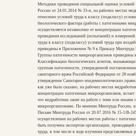
Методики проведения специальной оценки условий 
России от 24.01.2014 № 33-н, на рабочих местах ме
отнесение условий труда к классу (подклассу) услов
биологического фактора (работы с патогенными ми
осуществляется независимо от концентрации патоге
проведения исследований (испытаний) и измерений.
труда к классу (подклассу) условий труда при возде
приведены в Приложении № 9 к Приказу Минтруда Р
Группы патогенности микроорганизмов приведены 
Классификации биологических агентов, вызывающих
группам патогенности, утвержденной постановление
санитарного врача Российской Федерации от 28 нояб
утверждении Санитарно-эпидемиологических правил 
как уже было сказано, на рабочих местах медработн
концентрации патогенных микроорганизмов, встает в
что медработник занят на работе с теми или иными
микроорганизмами. По мнению Минтруда России, из
Письме Минтруда России от 20.07.2016 № 15-1/В-24
осуществлении на рабочих местах работы с патоге
быть получена экспертом организации, проводящей
труда, в том числе в ходе изучения представляемых 