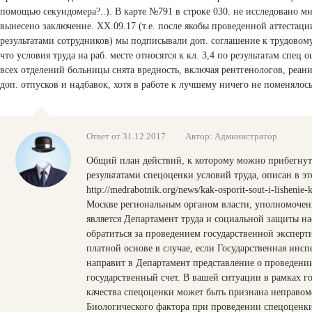
помощью секундомера?..). В карте №791 в строке 030. не исследовано м
вынесено заключение. XX.09.17 (т.е. после якобы проведенной аттестации
результатами сотрудников) мы подписывали доп. соглашение к трудовому
что условия труда на раб. месте относятся к кл. 3,4 по результатам спец 
всех отделений больницы снята вредность, включая рентгенологов, реан
доп. отпусков и надбавок, хотя в работе к лучшему ничего не поменялось
Ответ от 31.12.2017
Автор: Администратор
Общий план действий, к которому можно прибегнут
результатами спецоценки условий труда, описан в эт
http://medrabotnik.org/news/kak-osporit-sout-i-lishenie-
Москве региональным органом власти, уполномоченн
является Департамент труда и социальной защиты на
обратиться за проведением государственной эксперт
платной основе в случае, если Государственная инспе
направит в Департамент представление о проведении
государственный счет. В вашей ситуации в рамках г
качества спецоценки может быть признана неправо
Биологического фактора при проведении спецоценки.