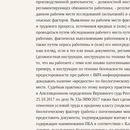
производственной деятельности; - должностной инс
регламентирующих обязанности работника; - резуль
данном рабочем месте исследований (испытаний) и 
опасных факторов. Выявление на рабочем месте фак
и трудового процесса, источников вредных и (или) 
проводиться путем обследования рабочего места пут
работами, фактически выполняемыми работником в 
также путем опроса работника и (или) его непосред
наш взгляд, если в тех или иных документах, регл
(должностная инструкция, инструкция по технике без
то, что вы работаете с теми или иными патогенным
примеру, в инструкции по технике безопасности за
предосторожности при работе с ВИЧ-инфицированн
доказывать наличие «вредности» по биологическому
месте. Судебная практика по этому вопросу практиче
в Апелляционном определении Верховного суда Респ
25.10.2017 по делу № 33а-3890/2017 также был сдела
отнесения условий труда к вредному классу (подклас
биологическому фактору (работы с патогенными ми
предоставить документы, подтверждающие контакт 
содержащие наименования ПБА в соответствии с Кл
агентов, вызывающих болезни человека, по группам