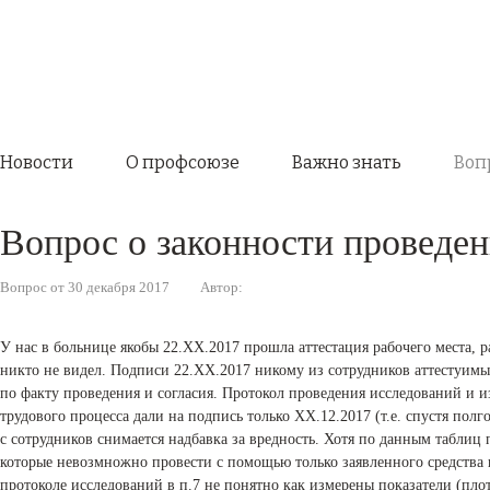
Новости
О профсоюзе
Важно знать
Вопр
Вопрос о законности провед
Вопрос от 30 декабря 2017
Автор:
У нас в больнице якобы 22.XX.2017 прошла аттестация рабочего места, 
никто не видел. Подписи 22.XX.2017 никому из сотрудников аттестуимых
по факту проведения и согласия. Протокол проведения исследований и
трудового процесса дали на подпись только XX.12.2017 (т.е. спустя полг
с сотрудников снимается надбавка за вредность. Хотя по данным таблиц
которые невозмножно провести с помощью только заявленного средства 
протоколе исследований в п.7 не понятно как измерены показатели (пло