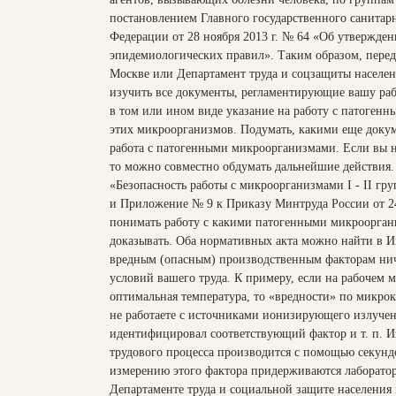
постановлением Главного государственного санитар
Федерации от 28 ноября 2013 г. № 64 «Об утвержде
эпидемиологических правил». Таким образом, перед
Москве или Департамент труда и соцзащиты населен
изучить все документы, регламентирующие вашу рабо
в том или ином виде указание на работу с патоген
этих микроорганизмов. Подумать, какими еще доку
работа с патогенными микроорганизмами. Если вы 
то можно совместно обдумать дальнейшие действия.
«Безопасность работы с микроорганизмами I - II гр
и Приложение № 9 к Приказу Минтруда России от 24
понимать работу с какими патогенными микроорга
доказывать. Оба нормативных акта можно найти в И
вредным (опасным) производственным факторам ниче
условий вашего труда. К примеру, если на рабочем 
оптимальная температура, то «вредности» по микрок
не работаете с источниками ионизирующего излучен
идентифицировал соответствующий фактор и т. п. 
трудового процесса производится с помощью секундо
измерению этого фактора придерживаются лаборато
Департаменте труда и социальной защите населения 