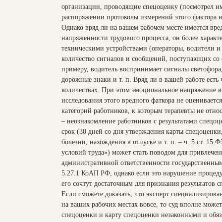
организации, проводящие спецоценку (посмотрел 
распоряжении протоколы измерений этого фактора н
Однако вряд ли на вашем рабочем месте имеется вре
напряженности трудового процесса, он более характ
техническими устройствами (операторы, водители и т
количество сигналов и сообщений, поступающих со 
примеру, водитель воспринимает сигналы светофора
дорожные знаки и т. п. Вряд ли в вашей работе есть 
количествах. При этом эмоциональное напряжение в
исследования этого вредного фаткора не оцениваетс
категорий работников, к которым терапевты не отно
– неознакомление работников с результатами спецо
срок (30 дней со дня утверждения карты спецоценки
болезни, нахождения в отпуске и т. п. – ч. 5 ст. 15
условий труда») может стать поводом для привлечен
административной ответственности государственным
5.27.1 КоАП РФ, однако если это нарушение процеду
его сочтут достаточным для признания результатов 
Если сможете доказать, что эксперт специализирова
на ваших рабочих местах вовсе, то суд вполне может
спецоценки и карту спецоценки незаконными и обяз