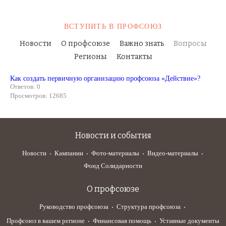
ВСТУПИТЬ
В ПРОФСОЮЗ
Новости
О профсоюзе
Важно знать
Вопросы
Регионы
Контакты
Как создать первичную организацию профсоюза «Действие»?
Ответов: 0
Просмотров: 12685
Новости и события
Новости
Кампании
Фото-материалы
Видео-материалы
Фонд Солидарности
О профсоюзе
Руководство профсоюза
Структура профсоюза
Профсоюз в вашем регионе
Финансовая помощь
Уставные документы