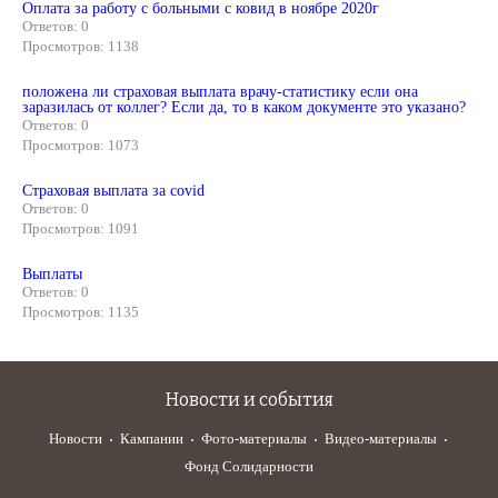
Оплата за работу с больными с ковид в ноябре 2020г
Ответов: 0
Просмотров: 1138
положена ли страховая выплата врачу-статистику если она
заразилась от коллег? Если да, то в каком документе это указано?
Ответов: 0
Просмотров: 1073
Страховая выплата за covid
Ответов: 0
Просмотров: 1091
Выплаты
Ответов: 0
Просмотров: 1135
Новости и события
Новости
Кампании
Фото-материалы
Видео-материалы
Фонд Солидарности