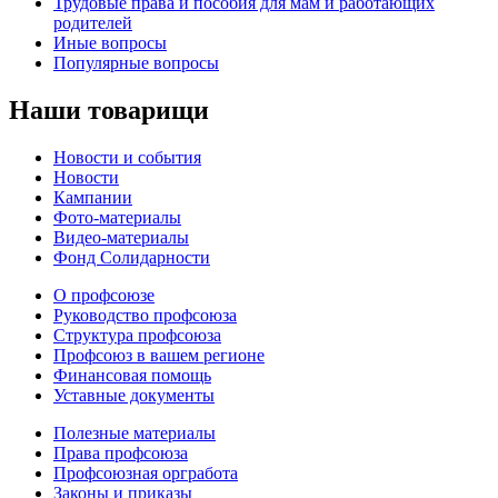
Трудовые права и пособия для мам и работающих
родителей
Иные вопросы
Популярные вопросы
Наши товарищи
Новости и события
Новости
Кампании
Фото-материалы
Видео-материалы
Фонд Солидарности
О профсоюзе
Руководство профсоюза
Структура профсоюза
Профсоюз в вашем регионе
Финансовая помощь
Уставные документы
Полезные материалы
Права профсоюза
Профсоюзная оргработа
Законы и приказы