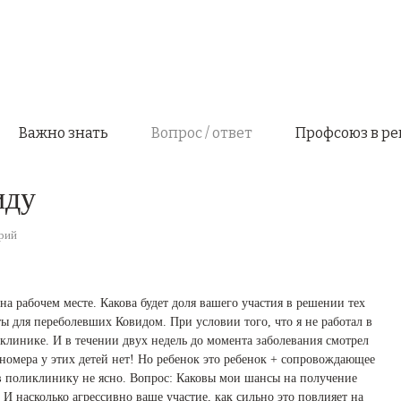
Важно знать
Вопрос / ответ
Профсоюз в ре
иду
рий
 на рабочем месте. Какова будет доля вашего участия в решении тех
 для переболевших Ковидом. При условии того, что я не работал в
иклинике. И в течении двух недель до момента заболевания смотрел
 номера у этих детей нет! Но ребенок это ребенок + сопровождающее
в поликлинику не ясно. Вопрос: Каковы мои шансы на получение
 И насколько агрессивно ваше участие, как сильно это повлияет на