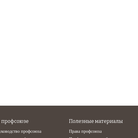
 профсоюзе
Полезные материалы
уководство профсоюза
Права профсоюза