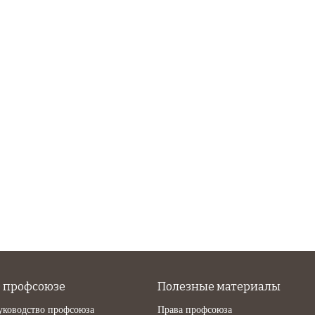
 профсоюзе
Полезные материалы
уководство профсоюза
Права профсоюза