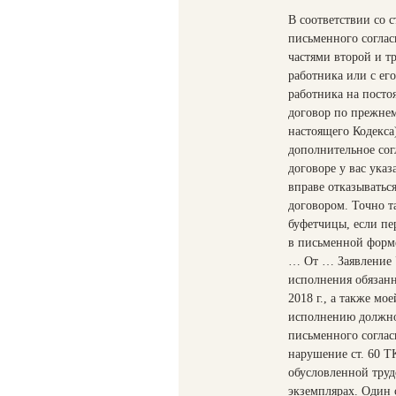
В соответствии со с
письменного соглас
частями второй и т
работника или с ег
работника на посто
договор по прежнем
настоящего Кодекса
дополнительное сог
договоре у вас ука
вправе отказыватьс
договором. Точно т
буфетчицы, если пе
в письменной форме
… От … Заявление У
исполнения обязан
2018 г., а также м
исполнению должно
письменного согласи
нарушение ст. 60 Т
обусловленной труд
экземплярах. Один с