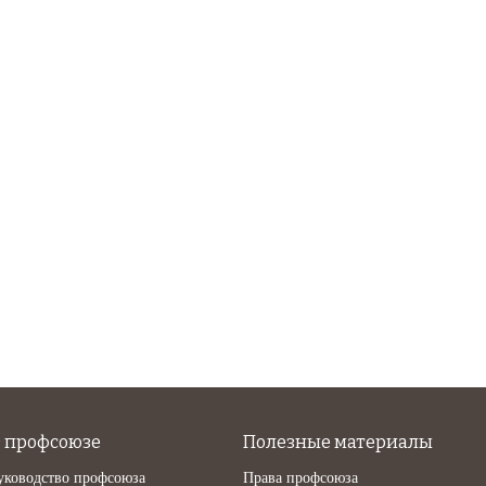
 профсоюзе
Полезные материалы
уководство профсоюза
Права профсоюза