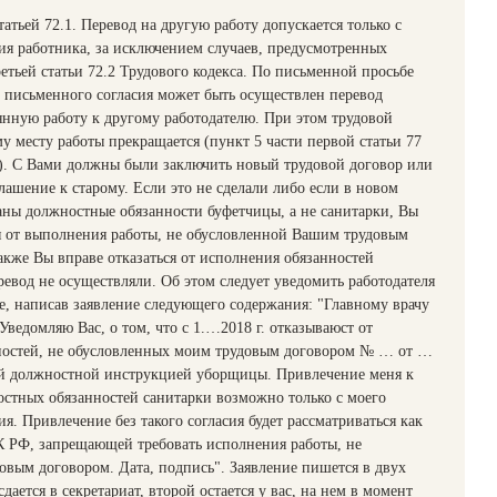
татьей 72.1. Перевод на другую работу допускается только с
ия работника, за исключением случаев, предусмотренных
ретьей статьи 72.2 Трудового кодекса. По письменной просьбе
о письменного согласия может быть осуществлен перевод
янную работу к другому работодателю. При этом трудовой
у месту работы прекращается (пункт 5 части первой статьи 77
). С Вами должны были заключить новый трудовой договор или
лашение к старому. Если это не сделали либо если в новом
заны должностные обязанности буфетчицы, а не санитарки, Вы
я от выполнения работы, не обусловленной Вашим трудовым
акже Вы вправе отказаться от исполнения обязанностей
ревод не осуществляли. Об этом следует уведомить работодателя
, написав заявление следующего содержания: "Главному врачу
ведомляю Вас, о том, что с 1.…2018 г. отказываюст от
ностей, не обусловленных моим трудовым договором № … от …
оей должностной инструкцией уборщицы. Привлечение меня к
стных обязанностей санитарки возможно только с моего
я. Привлечение без такого согласия будет рассматриваться как
К РФ, запрещающей требовать исполнения работы, не
овым договором. Дата, подпись". Заявление пишется в двух
дается в секретариат, второй остается у вас, на нем в момент