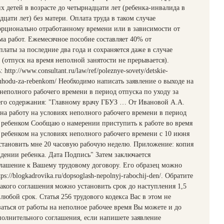
 детей в возрасте до четырнадцати лет (ребенка-инвалида в
дцати лет) без матери. Оплата труда в таком случае
орционально отработанному времени или в зависимости от
а работ. Ежемесячное пособие составляет 40% от
латы за последние два года и сохраняется даже в случае
 (отпуск на время неполной занятости не прерывается).
 http://www.consultant.ru/law/ref/poleznye-sovety/detskie-
-uhodu-za-rebenkom/ Необходимо написать заявление о выходе на
 неполного рабочего времени в период отпуска по уходу за
го содержания: "Главному врачу ГБУЗ … От Ивановой А.А.
 на работу на условиях неполного рабочего времени в период
а ребенком Сообщаю о намерении приступить к работе во время
а ребенком на условиях неполного рабочего времени с 10 июня
становить мне 20 часовую рабочую неделю. Приложение: копия
ждении ребенка. Дата Подпись" Затем заключается
лашение к Вашему трудовому договору. Его образец можно
ps://blogkadrovika.ru/dopsoglash-nepolnyj-rabochij-den/. Обратите
такого соглашения можно установить срок до наступления 1,5
ь любой срок. Статья 256 трудового кодекса Вас в этом не
заться от работы на неполное рабочее время Вы можете и до
полнительного соглашения, если напишете заявление