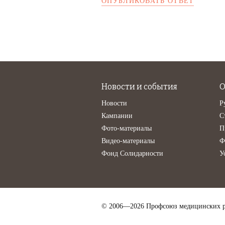
Новости и события
О
Новости
Р
Кампании
С
Фото-материалы
П
Видео-материалы
Ф
Фонд Солидарности
У
© 2006—2026 Профсоюз медицинских р