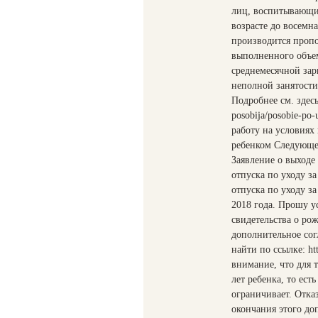
лиц, воспитывающих
возрасте до восемна
производится проп
выполненного объем
среднемесячной зарп
неполной занятости
Подробнее см. здесь:
posobija/posobie-po
работу на условиях
ребенком Следующе
Заявление о выходе
отпуска по уходу з
отпуска по уходу з
2018 года. Прошу у
свидетельства о ро
дополнительное сог
найти по ссылке: htt
внимание, что для 
лет ребенка, то ест
ограничивает. Отка
окончания этого до