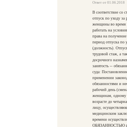
Ответ от 01.06.2018
В соответствие со 
отпуск по уходу за
женщины во время н
работать на услови
права на получение
период отпуска по 
(должность). Отпус
трудовой стаж, а т
досрочного назначе
занятость -- обязан
суда: Постановлени
применении законо
обязанностями и н
рабочий день (смен
женщинам, одному 
возрасте до четырна
лицу, осуществляющ
медицинским заклю
времени осуществля
ОБЯЗАННОСТЬЮ рабо