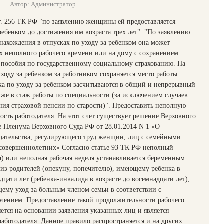
Автор: Администратор
ст. 256 ТК РФ "по заявлению женщины ей предоставляется
 ребенком до достижения им возраста трех лет". "По заявлению
ахождения в отпусках по уходу за ребенком она может
ях неполного рабочего времени или на дому с сохранением
 пособия по государственному социальному страхованию. На
уходу за ребенком за работником сохраняется место работы
ка по уходу за ребенком засчитываются в общий и непрерывный
акже в стаж работы по специальности (за исключением случаев
ния страховой пенсии по старости)". Предоставить неполную
ность работодателя. На этот счет существует решение Верховного
е Пленума Верховного Суда РФ от 28.01.2014 N 1 «О
дательства, регулирующего труд женщин, лиц с семейными
есовершеннолетних» Согласно статье 93 ТК РФ неполный
а) или неполная рабочая неделя устанавливается беременным
из родителей (опекуну, попечителю), имеющему ребенка в
дцати лет (ребенка-инвалида в возрасте до восемнадцати лет),
ему уход за больным членом семьи в соответствии с
чением. Предоставление такой продолжительности рабочего
ется на основании заявления указанных лиц и является
тодателя. Данное правило распространяется и на других