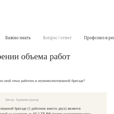
Важно знать
Вопрос / ответ
Профсоюз в ре
ении объема работ
ю свой отказ работать в неукомплектованной бригаде?
Автор: Администратор
тованной бригаде (1 работник вместо двух) является
отой на условиях ст. 60.2 ТК РФ (путем расширения зоны