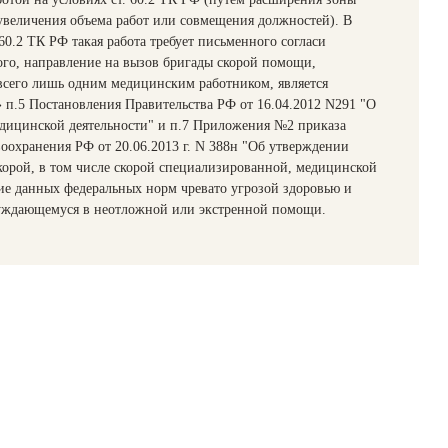
величения объема работ или совмещения должностей). В
 60.2 ТК РФ такая работа требует письменного согласи
ого, направление на вызов бригады скорой помощи,
всего лишь одним медицинским работником, является
 п.5 Постановления Правительства РФ от 16.04.2012 N291 "О
дицинской деятельности" и п.7 Приложения №2 приказа
оохранения РФ от 20.06.2013 г. N 388н "Об утверждении
корой, в том числе скорой специализированной, медицинской
е данных федеральных норм чревато угрозой здоровью и
уждающемуся в неотложной или экстренной помощи.