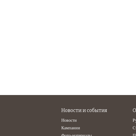
Новости и события
О
Новости
Р
Кампании
С
Фото-материалы
П