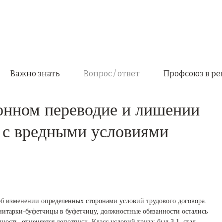
Важно знать
Вопрос / ответ
Профсоюз в ре
онном переводие и лишении
и с вредными условиями
об изменении определенных сторонами условий трудового договора.
анитарки-буфетчицы в буфетчицу, должностные обязанности остались
ость, отменяется допотпуск. Класс условий труда: был 3.1, стал —