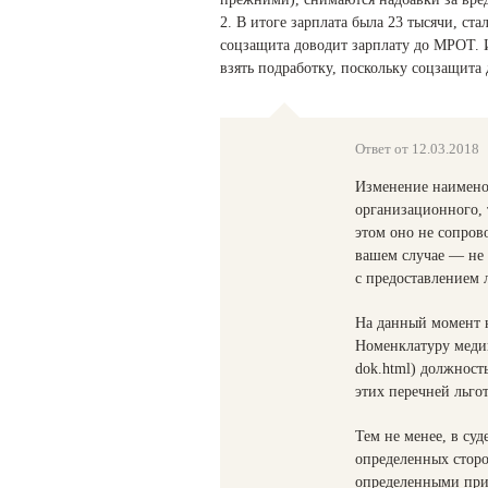
2. В итоге зарплата была 23 тысячи, стал
соцзащита доводит зарплату до МРОТ. И
взять подработку, поскольку соцзащита 
Ответ от 12.03.2018
Изменение наимено
организационного, 
этом оно не сопров
вашем случае — не 
с предоставлением 
На данный момент ни
Номенклатуру медици
dok.html) должност
этих перечней льго
Тем не менее, в су
определенных сторо
определенными при