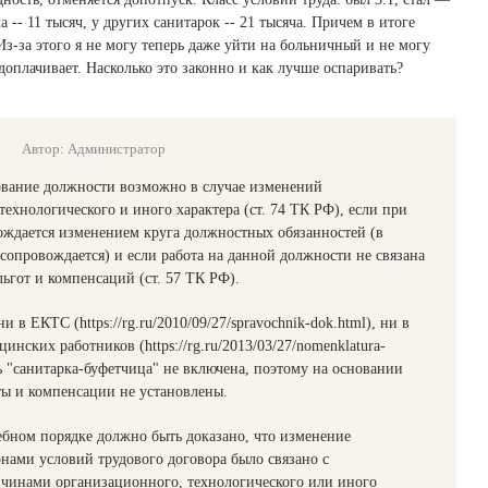
а -- 11 тысяч, у других санитарок -- 21 тысяча. Причем в итоге
з-за этого я не могу теперь даже уйти на больничный и не могу
доплачивает. Насколько это законно и как лучше оспаривать?
Автор: Администратор
вание должности возможно в случае изменений
технологического и иного характера (ст. 74 ТК РФ), если при
ождается изменением круга должностных обязанностей (в
сопровождается) и если работа на данной должности не связана
льгот и компенсаций (ст. 57 ТК РФ).
 в ЕКТС (https://rg.ru/2010/09/27/spravochnik-dok.html), ни в
нских работников (https://rg.ru/2013/03/27/nomenklatura-
ь "санитарка-буфетчица" не включена, поэтому на основании
ты и компенсации не установлены.
дебном порядке должно быть доказано, что изменение
нами условий трудового договора было связано с
чинами организационного, технологического или иного